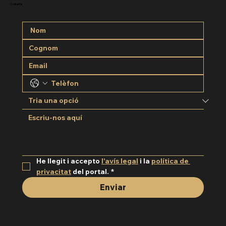
Contacte
He llegit i accepto 
l'avís legal
 i la 
política de 
privacitat
 del portal.
*
Enviar